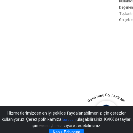
Kullanıcı
Değerle
Toplantı
Gerçekleş
Bana Soru Sor | Ask Me
Hizmetlerimizden en iyi şekilde faydalanabilmeniz için çerezler
kullanıyoruz. Çerez politikamıza
ulaşabilirsiniz. KVKK detayları
buradan
için
ziyaret edebilirsiniz.
web sayfamızı
Kabul Ediyorum