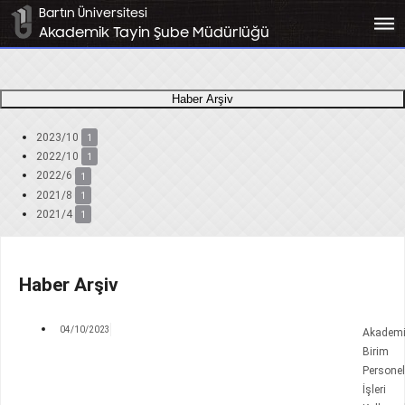
Bartın Üniversitesi
bars
Akademik Tayin Şube Müdürlüğü
Haber Arşiv
2023/10
1
2022/10
1
2022/6
1
2021/8
1
2021/4
1
Haber Arşiv
04/10/2023
Akadem
Birim
Personel
İşleri